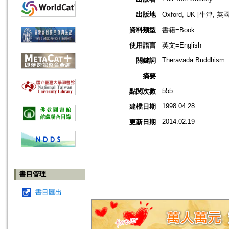
出版地
Oxford, UK [牛津, 英國
資料類型
書籍=Book
使用語言
英文=English
Theravada Buddhism
關鍵詞
摘要
555
點閱次數
1998.04.28
建檔日期
2014.02.19
更新日期
書目管理
書目匯出