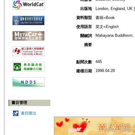
出版地
London, England, 
資料類型
書籍=Book
使用語言
英文=English
Mahayana Buddhism; 
關鍵詞
摘要
445
點閱次數
1998.04.28
建檔日期
書目管理
書目匯出