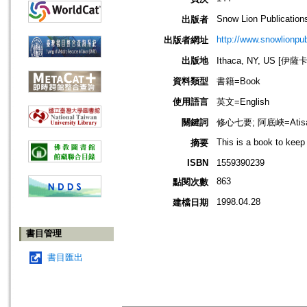
Snow Lion Publication
出版者
http://www.snowlionpu
出版者網址
出版地
Ithaca, NY, US [伊
資料類型
書籍=Book
使用語言
英文=English
關鍵詞
修心七要; 阿底峽=Atisa;
This is a book to keep
摘要
ISBN
1559390239
863
點閱次數
1998.04.28
建檔日期
書目管理
書目匯出