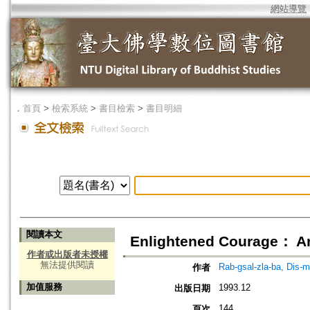
網站導覽
．
首頁
>
檢索系統
>
書目檢索
>
書目明細
閱讀本文
Enlightened Courage： An 
作者或出版者未授權
無法提供閱讀
Rab-gsal-zla-ba, Dis-
作者
加值服務
1993.12
出版日期
144
頁次