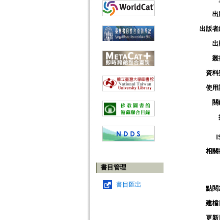
出
出版者
出
叢
資料
使用
關
I
相關
書目管理
書目匯出
點閱
建檔
更新