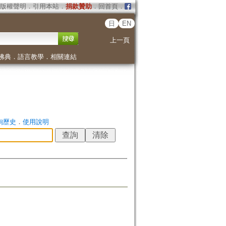
版權聲明
．
引用本站
．
捐款贊助
．
回首頁
．
日
EN
上一頁
佛典
．
語言教學
．
相關連結
詢歷史
．
使用說明