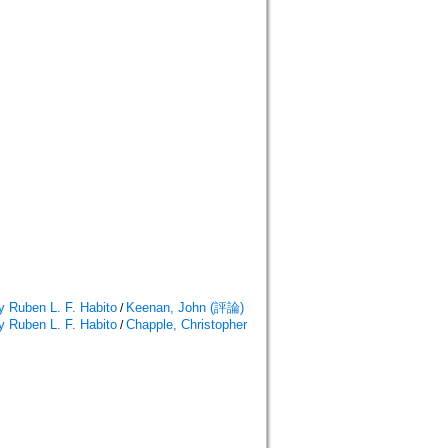
y Ruben L. F. Habito
Keenan, John (評論)
/
y Ruben L. F. Habito
Chapple, Christopher
/