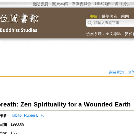
網站導覽
．
關於本館
．
諮詢委員會
．
聯絡我們
．
書目提供
．
｜
書目
｜
佛學著者
｜
站內
｜
檢索系統
．
全文專區
．
數位
進階查詢
．
查
reath: Zen Spirituality for a Wounded Earth
Habito, Ruben L. F.
作者
1993.09
日期
166
頁次