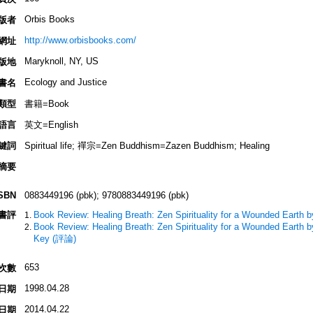
Orbis Books
版者
http://www.orbisbooks.com/
網址
Maryknoll, NY, US
版地
Ecology and Justice
書名
類型
書籍=Book
語言
英文=English
鍵詞
Spiritual life; 禪宗=Zen Buddhism=Zazen Buddhism; Healing
摘要
SBN
0883449196 (pbk); 9780883449196 (pbk)
書評
Book Review: Healing Breath: Zen Spirituality for a Wounded Earth b
Book Review: Healing Breath: Zen Spirituality for a Wounded Earth b
Key (評論)
653
次數
1998.04.28
日期
2014.04.22
日期