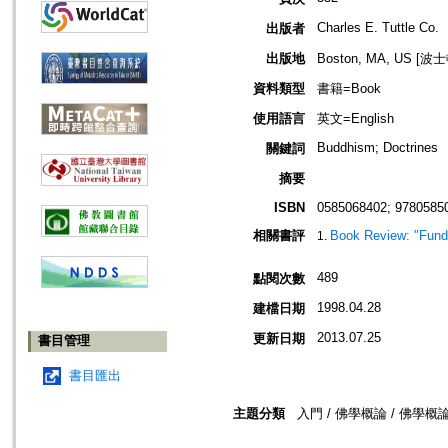
Charles E. Tuttle Co.
出版者
出版地
Boston, MA, US [
資料類型
書籍=Book
使用語言
英文=English
Buddhism; Doctrines
關鍵詞
摘要
ISBN
0585068402; 9780585
相關書評
Book Review: "Fund
489
點閱次數
1998.04.28
建檔日期
2013.07.25
更新日期
書目管理
書目匯出
主題分類
入門 / 佛學概論 / 佛學概