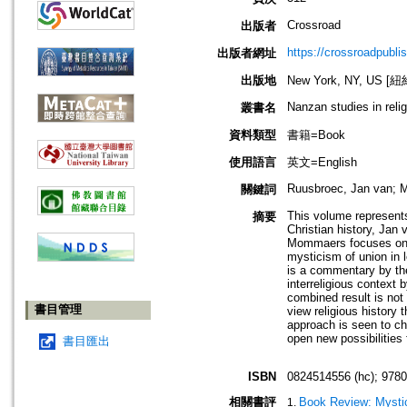
Crossroad
出版者
https://crossroadpubli
出版者網址
出版地
New York, NY, US 
Nanzan studies in relig
叢書名
資料類型
書籍=Book
使用語言
英文=English
Ruusbroec, Jan van; M
關鍵詞
This volume represents 
摘要
Christian history, Jan
Mommaers focuses on tw
mysticism of union in 
is a commentary by the
interreligious context 
combined result is not 
書目管理
view religious history 
approach is seen to ch
open new possibilities 
書目匯出
ISBN
0824514556 (hc); 978
相關書評
Book Review: Mysti