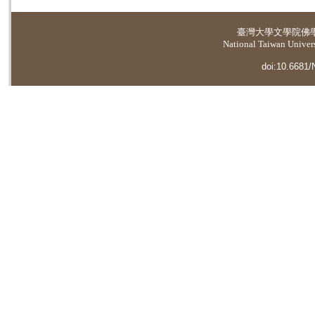
臺灣大學
文學院佛
National Taiwan Universi
doi:10.6681