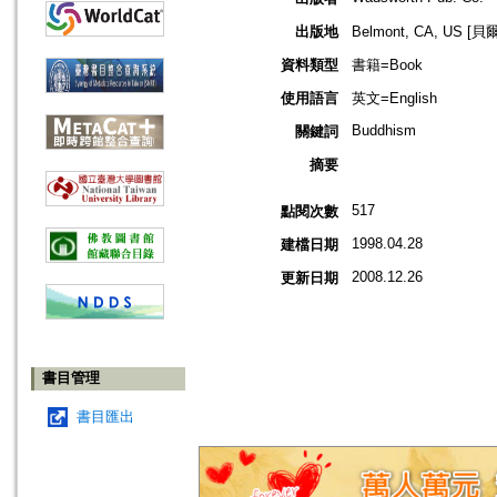
出版地
Belmont, CA, US
資料類型
書籍=Book
使用語言
英文=English
Buddhism
關鍵詞
摘要
517
點閱次數
1998.04.28
建檔日期
2008.12.26
更新日期
書目管理
書目匯出