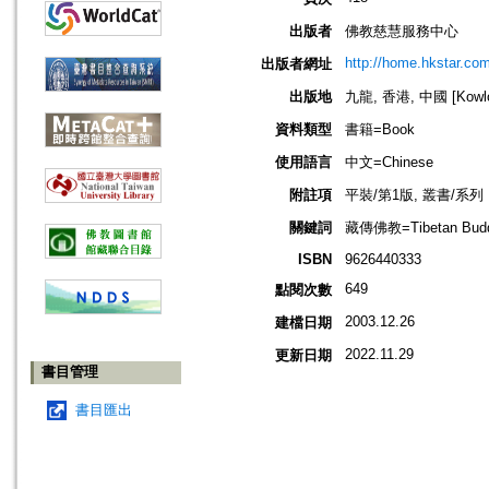
出版者
佛教慈慧服務中心
http://home.hkstar.co
出版者網址
出版地
九龍, 香港, 中國 [Kowloo
資料類型
書籍=Book
使用語言
中文=Chinese
附註項
平裝/第1版, 叢書/系
關鍵詞
藏傳佛教=Tibetan Bud
ISBN
9626440333
649
點閱次數
2003.12.26
建檔日期
2022.11.29
更新日期
書目管理
書目匯出