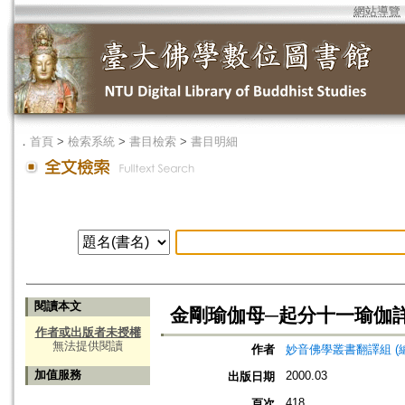
網站導覽
．
首頁
>
檢索系統
>
書目檢索
>
書目明細
閱讀本文
金剛瑜伽母─起分十一瑜伽
作者或出版者未授權
無法提供閱讀
作者
妙音佛學叢書翻譯組 (編
加值服務
2000.03
出版日期
418
頁次