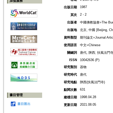
加值服務
1987
出版日期
2 - 2
頁次
出版者
中國佛教協會=The Buddhis
出版地
北京, 中國 [Beijing, Ch
資料類型
期刊論文=Journal Artic
使用語言
中文=Chinese
關鍵詞
唐代; 陝西; 扶風法門寺
ISSN
10042636 (P)
研究類別
器物
研究時代
唐代
研究地點
陝西(扶風法門寺)
631
點閱次數
書目管理
1998.04.28
建檔日期
書目匯出
2021.08.05
更新日期