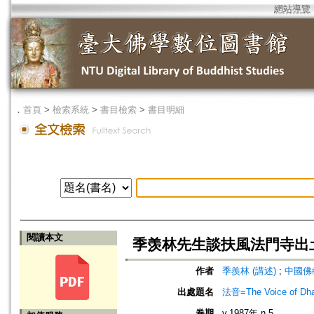
網站導覽
．
首頁
>
檢索系統
>
書目檢索
>
書目明細
閱讀本文
季羡林先生談扶風法門寺出
作者
季羨林 (講述)
;
中國佛
出處題名
法音=The Voice of Dh
卷期
v.1987年 n.5