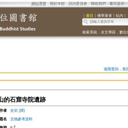
網站導覽
．
關於本館
．
諮詢委員會
．
聯絡我們
．
書目提供
．
｜
書目
｜
佛學著者
｜
站內
｜
檢索系統
．
全文專區
．
數位
進階查詢
．
查
山的石窟寺院遺跡
作者
史岩 (撰)
題名
文物參考資料
n.7
卷期