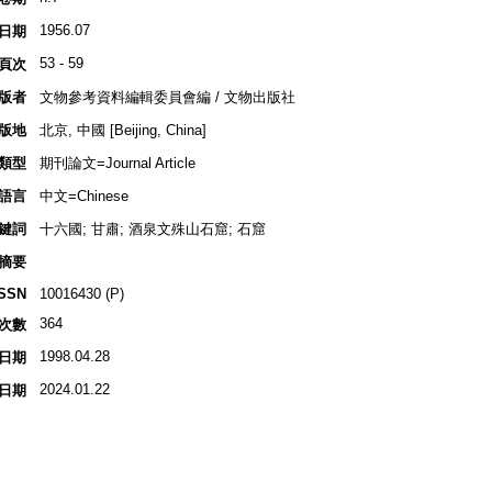
1956.07
日期
53 - 59
頁次
版者
文物參考資料編輯委員會編 / 文物出版社
版地
北京, 中國 [Beijing, China]
類型
期刊論文=Journal Article
語言
中文=Chinese
鍵詞
十六國; 甘肅; 酒泉文殊山石窟; 石窟
摘要
ISSN
10016430 (P)
364
次數
1998.04.28
日期
2024.01.22
日期