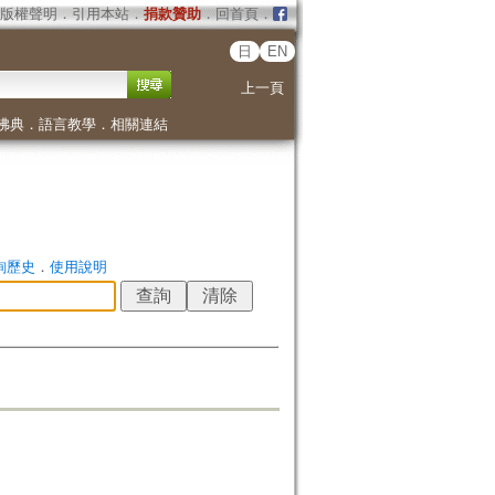
版權聲明
．
引用本站
．
捐款贊助
．
回首頁
．
日
EN
上一頁
佛典
．
語言教學
．
相關連結
詢歷史
．
使用說明