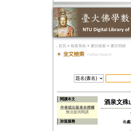
．
首頁
>
檢索系統
>
書目檢索
>
書目明細
閱讀本文
酒泉文殊
作者或出版者未授權
無法提供閱讀
加值服務
出處