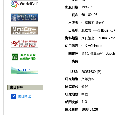
1986.09
出版日期
69 - 89, 96
頁次
出版者
中國國家博物館
出版地
北京市, 中國 [Beijing, C
資料類型
期刊論文=Journal Artic
使用語言
中文=Chinese
關鍵詞
遼代; 佛教藝術=Buddhis
摘要
ISSN
20951639 (P)
研究類別
文獻資料
研究時代
遼代
書目管理
研究地點
中國
書目匯出
410
點閱次數
1998.04.28
建檔日期