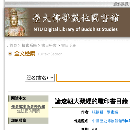
網站導覽
．
首頁
>
檢索系統
>
書目檢索
>
書目明細
閱讀本文
論遼朝大藏經的雕印書目錄
作者或出版者未授權
無法提供閱讀
作者
張暢耕
;
畢素娟
加值服務
出處題名
中國歷史博物館館刊=Journa
v.9
卷期