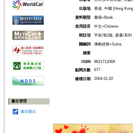
出版地
香港, 中國 [Hong Kong,
資料類型
書籍=Book
使用語言
中文=Chinese
附註項
平裝/第2版, 叢書/系
關鍵詞
佛教經典=Sutra;
摘要
ISBN
9621712068
677
點閱次數
2004.01.02
建檔日期
書目管理
書目匯出