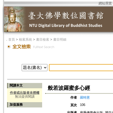
網站導覽
．
首頁
>
檢索系統
>
書目檢索
>
書目明細
閱讀本文
般若波羅蜜多心經
作者或出版者未授權
無法提供閱讀
作者
羅時憲
加值服務
106
頁次
出版者
密乘佛學會出版; 博益