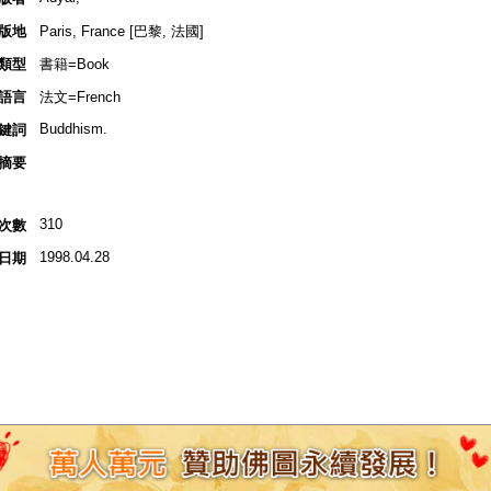
版地
Paris, France [巴黎, 法國]
類型
書籍=Book
語言
法文=French
Buddhism.
鍵詞
摘要
310
次數
1998.04.28
日期