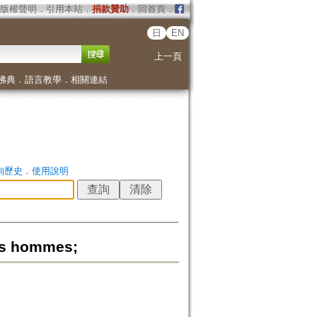
版權聲明
．
引用本站
．
捐款贊助
．
回首頁
．
日
EN
上一頁
佛典
．
語言教學
．
相關連結
詢歷史
．
使用說明
des hommes;