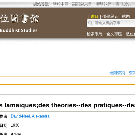
網站導覽
．
關於本館
．
諮詢委員會
．
聯絡我們
．
書目提供
．
｜
書目
｜
佛學著者
｜
站內
｜
檢索系統
．
全文專區
．
數位
進階查詢
．
查
ons lamaiques;des theories--des pratiques--
David-Neel, Alexandra
作者
1930
日期
Adyar,
版者