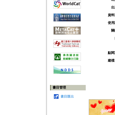
出
資料
使用
關
點閱
建檔
書目管理
書目匯出