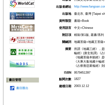
http://www.fangoan.co
出版者網址
出版地
臺北市, 臺灣 [Taipei shi
資料類型
書籍=Book
使用語言
中文=Chinese
附註項
精裝/第1版, 叢書/系
關鍵詞
地藏菩薩=地藏王菩薩=Kshit
摘要
所謂《地藏三經》，是
輪經》(唐玄奘譯).《占
《地藏菩薩本願經》是
《大乘大集地藏十輪經
《占察善惡業報經》則
ISBN
9579451397
1827
點閱次數
書目管理
2003.12.12
建檔日期
書目匯出