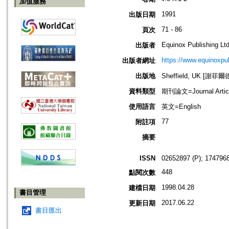
加值服務
1991
出版日期
71 - 86
頁次
Equinox Publishing Ltd
出版者
https://www.equinoxp
出版者網址
出版地
Sheffield, UK [謝菲爾
資料類型
期刊論文=Journal Artic
使用語言
英文=English
77
附註項
摘要
ISSN
02652897 (P); 1747968
448
點閱次數
1998.04.28
建檔日期
書目管理
2017.06.22
更新日期
書目匯出