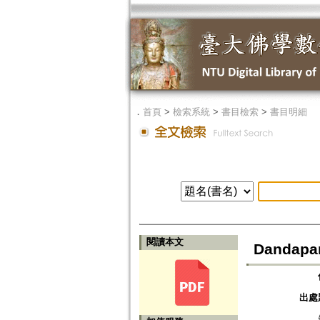
．
首頁
>
檢索系統
>
書目檢索
>
書目明細
閱讀本文
Dandapa
出處