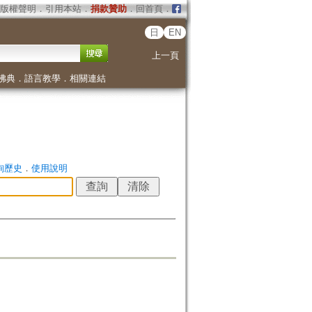
版權聲明
．
引用本站
．
捐款贊助
．
回首頁
．
日
EN
上一頁
佛典
．
語言教學
．
相關連結
詢歷史
．
使用說明