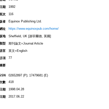
1992
日期
116
頁次
Equinox Publishing Ltd.
版者
https://www.equinoxpub.com/home/
網址
版地
Sheffield, UK [謝菲爾德, 英國]
類型
期刊論文=Journal Article
語言
英文=English
77
註項
摘要
SSN
02652897 (P); 17479681 (E)
418
次數
1998.04.28
日期
2017.06.22
日期