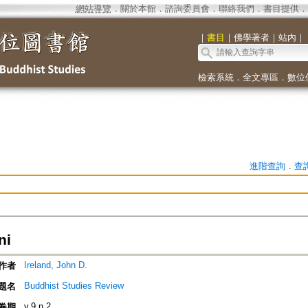
網站導覽
．
關於本館
．
諮詢委員會
．
聯絡我們
．
書目提供
．
｜
書目
｜
佛學著者
｜
站內
｜
檢索系統
．
全文專區
．
數位
進階查詢
．
查
ni
Ireland, John D.
作者
Buddhist Studies Review
題名
v.9 n.2
卷期