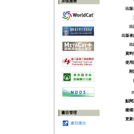
加值服務
出版
出
出版者
出
資料
使用
附
I
點閱
建檔
書目管理
更新
書目匯出