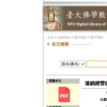
．
首頁
>
檢索系統
>
書目檢索
>
書目明細
閱讀本文
連鎖經營
出處