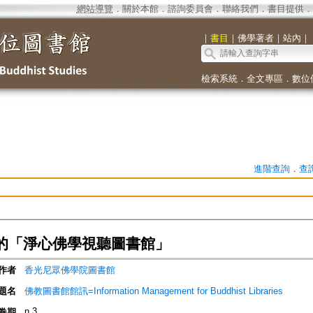
網站導覽
．
關於本館
．
諮詢委員會
．
聯絡我們
．
書目提供
．
｜
書目
｜
佛學著者
｜
站內
｜
檢索系統
．
全文專區
．
數位
進階查詢
．
查
的「淨心佛學視聽圖書館」
作者
香光尼眾佛學院圖書館
題名
佛教圖書館館訊=Information Management for Buddhist Libraries
n.3
卷期