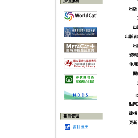
加值服務
出版
出
出版者
出
資料
使用
關
I
點閱
建檔
書目管理
更新
書目匯出