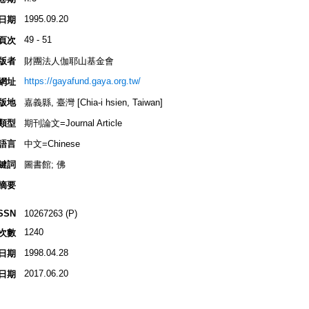
1995.09.20
日期
49 - 51
頁次
版者
財團法人伽耶山基金會
https://gayafund.gaya.org.tw/
網址
版地
嘉義縣, 臺灣 [Chia-i hsien, Taiwan]
類型
期刊論文=Journal Article
語言
中文=Chinese
鍵詞
圖書館; 佛
摘要
SSN
10267263 (P)
1240
次數
1998.04.28
日期
2017.06.20
日期