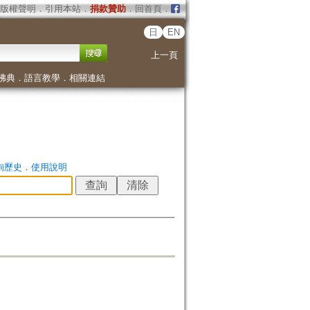
版權聲明
．
引用本站
．
捐款贊助
．
回首頁
．
日
EN
上一頁
佛典
．
語言教學
．
相關連結
詢歷史
．
使用說明