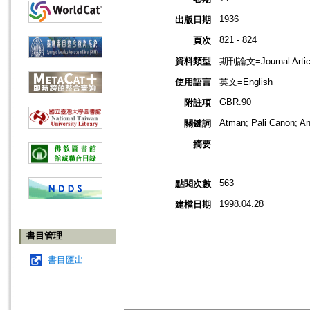
1936
出版日期
821 - 824
頁次
資料類型
期刊論文=Journal Artic
使用語言
英文=English
GBR.90
附註項
Atman; Pali Canon; A
關鍵詞
摘要
563
點閱次數
1998.04.28
建檔日期
書目管理
書目匯出