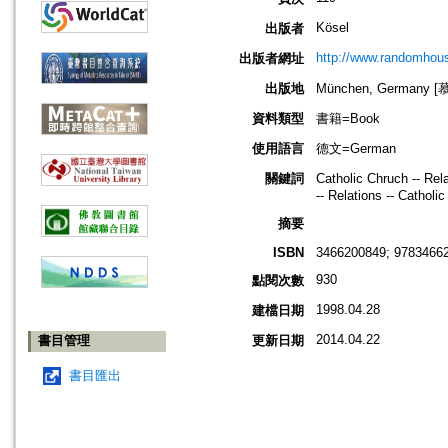
Kösel
出版者
http://www.randomhous
出版者網址
出版地
München, Germany 
資料類型
書籍=Book
使用語言
德文=German
關鍵詞
Catholic Chruch -- R
-- Relations -- Catholi
摘要
ISBN
3466200849; 9783466
930
點閱次數
1998.04.28
建檔日期
2014.04.22
書目管理
更新日期
書目匯出