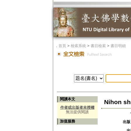
．
首頁
>
檢索系統
>
書目檢索
>
書目明細
閱讀本文
Nihon sh
作者或出版者未授權
無法提供閱讀
加值服務
出版
出