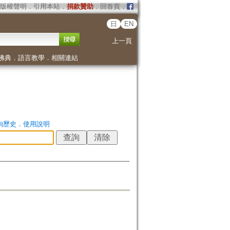
版權聲明
．
引用本站
．
捐款贊助
．
回首頁
．
日
EN
上一頁
佛典
．
語言教學
．
相關連結
詢歷史
．
使用說明