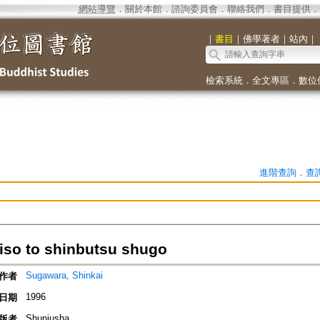
網站導覽
．
關於本館
．
諮詢委員會
．
聯絡我們
．
書目提供
．
｜
書目
｜
佛學著者
｜
站內
｜
檢索系統
．
全文專區
．
數位
進階查詢
．
查
iso to shinbutsu shugo
Sugawara, Shinkai
作者
1996
日期
Shunjusha
版者