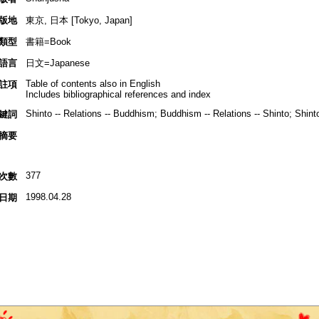
版地
東京, 日本 [Tokyo, Japan]
類型
書籍=Book
語言
日文=Japanese
Table of contents also in English
註項
Includes bibliographical references and index
Shinto -- Relations -- Buddhism; Buddhism -- Relations -- Shinto; Shint
鍵詞
摘要
377
次數
1998.04.28
日期