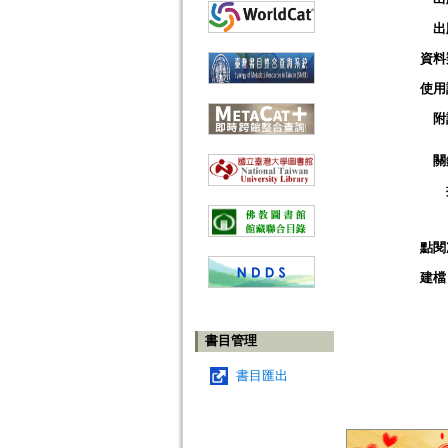
出
資料
使用
附
關
點閱
建檔
書目管理
書目匯出