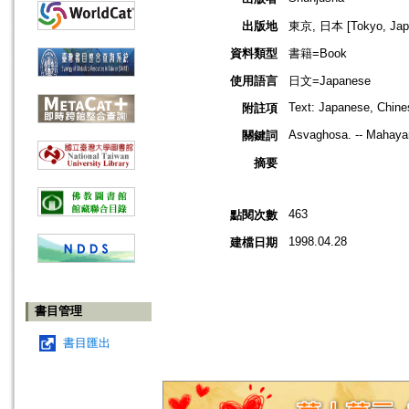
出版地
東京, 日本 [Tokyo, Jap
資料類型
書籍=Book
使用語言
日文=Japanese
Text: Japanese, Chines
附註項
Asvaghosa. -- Mahaya
關鍵詞
摘要
463
點閱次數
1998.04.28
建檔日期
書目管理
書目匯出