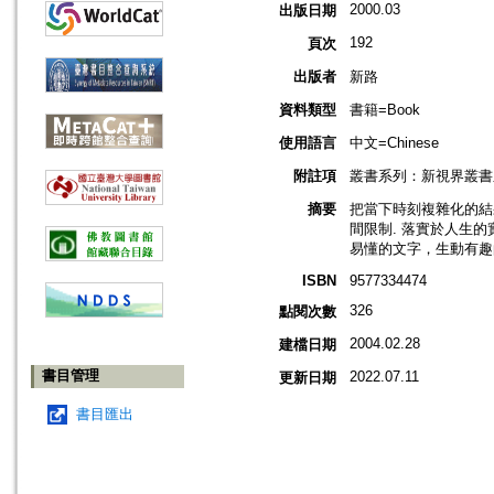
2000.03
出版日期
192
頁次
出版者
新路
資料類型
書籍=Book
使用語言
中文=Chinese
附註項
叢書系列：新視界叢書
摘要
把當下時刻複雜化的結
間限制. 落實於人生
易懂的文字，生動有趣
ISBN
9577334474
326
點閱次數
2004.02.28
建檔日期
書目管理
2022.07.11
更新日期
書目匯出