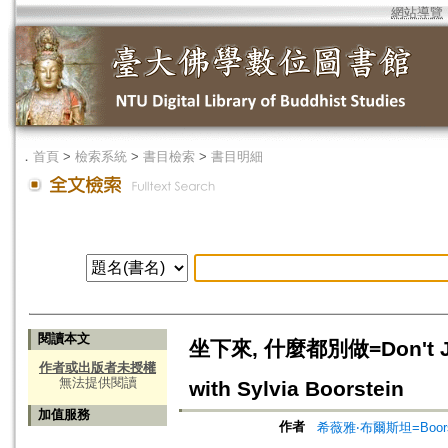
網站導覽
．
首頁
>
檢索系統
>
書目檢索
>
書目明細
閱讀本文
坐下來, 什麼都別做=Don't Just 
作者或出版者未授權
無法提供閱讀
with Sylvia Boorstein
加值服務
作者
希薇雅‧布爾斯坦=Boorste