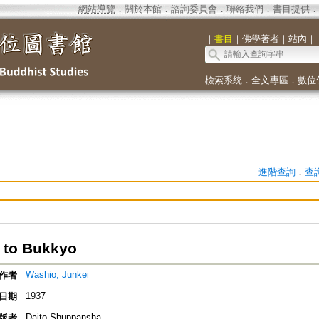
網站導覽
．
關於本館
．
諮詢委員會
．
聯絡我們
．
書目提供
．
｜
書目
｜
佛學著者
｜
站內
｜
檢索系統
．
全文專區
．
數位
進階查詢
．
查
 to Bukkyo
Washio, Junkei
作者
1937
日期
Daito Shuppansha
版者