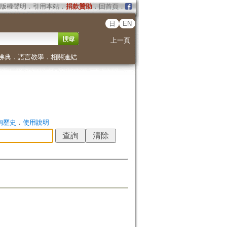
版權聲明
．
引用本站
．
捐款贊助
．
回首頁
．
日
EN
上一頁
佛典
．
語言教學
．
相關連結
詢歷史
．
使用說明