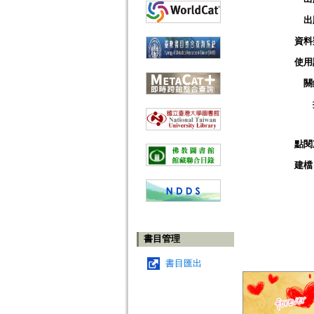
出
資料
使用
關
點閱
建檔
書目管理
書目匯出