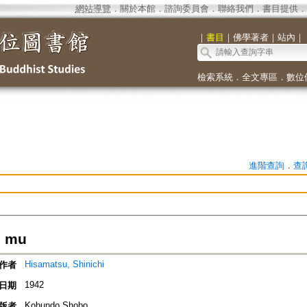
網站導覽
．
關於本館
．
諮詢委員會
．
聯絡我們
．
書目提供
．
｜
書目
｜
佛學著者
｜
站內
｜
檢索系統
．
全文專區
．
數位
進階查詢
．
查
i mu
Hisamatsu, Shinichi
作者
1942
日期
Kobundo Shobo
版者