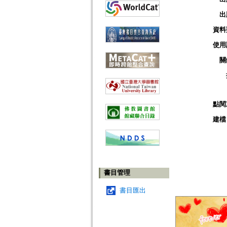
出
資料
使用
關
點閱
建檔
書目管理
書目匯出