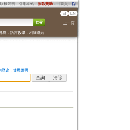
版權聲明
．
引用本站
．
捐款贊助
．
回首頁
．
日
EN
上一頁
佛典
．
語言教學
．
相關連結
詢歷史
．
使用說明