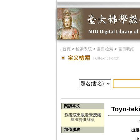
．
首頁
>
檢索系統
>
書目檢索
>
書目明細
閱讀本文
Toyo-tek
作者或出版者未授權
無法提供閱讀
加值服務
出版
出