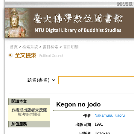
網站導覽
．
首頁
>
檢索系統
>
書目檢索
>
書目明細
閱讀本文
Kegon no jodo
作者或出版者未授權
無法提供閱讀
Nakamura, Kaoru
作者
加值服務
1991
出版日期
Hozokan
出版者