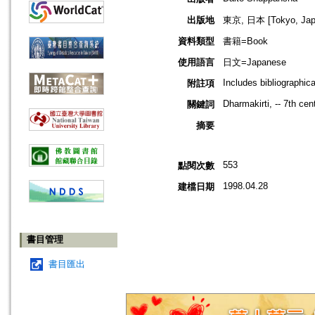
出版地
東京, 日本 [Tokyo, Jap
資料類型
書籍=Book
使用語言
日文=Japanese
Includes bibliographic
附註項
Dharmakirti, -- 7th ce
關鍵詞
摘要
553
點閱次數
1998.04.28
建檔日期
書目管理
書目匯出