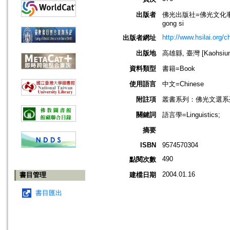
出版者
佛光出版社=佛光文化事業有限公司=F
gong si
http://www.hsilai.org/
出版者網址
出版地
高雄縣, 臺灣 [Kaohsiung 
資料類型
書籍=Book
使用語言
中文=Chinese
附註項
叢書系列：佛光文選系
關鍵詞
語言學=Linguistics;
摘要
ISBN
9574570304
490
點閱次數
2004.01.16
書目管理
建檔日期
書目匯出