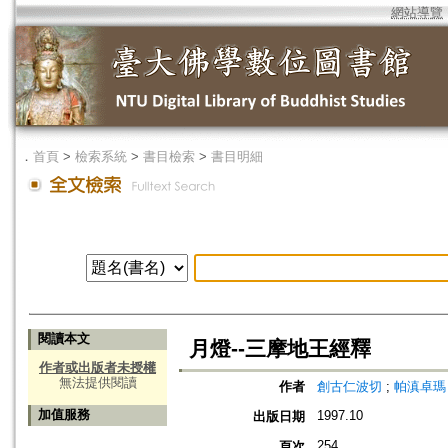
網站導覽
．
首頁
>
檢索系統
>
書目檢索
>
書目明細
閱讀本文
月燈--三摩地王經釋
作者或出版者未授權
無法提供閱讀
作者
創古仁波切
;
帕滇卓瑪
加值服務
1997.10
出版日期
254
頁次