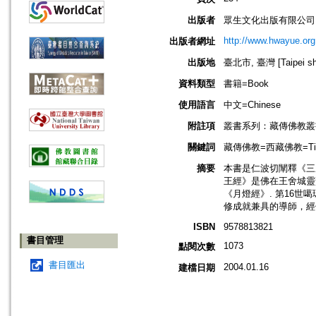
出版者
眾生文化出版有限公司
http://www.hwayue.org
出版者網址
出版地
臺北市, 臺灣 [Taipei shi
資料類型
書籍=Book
使用語言
中文=Chinese
附註項
叢書系列：藏傳佛教叢
關鍵詞
藏傳佛教=西藏佛教=Tibet
摘要
本書是仁波切闡釋《三
王經》是佛在王舍城靈
《月燈經》. 第16
修成就兼具的導師，經
ISBN
9578813821
書目管理
1073
點閱次數
書目匯出
2004.01.16
建檔日期