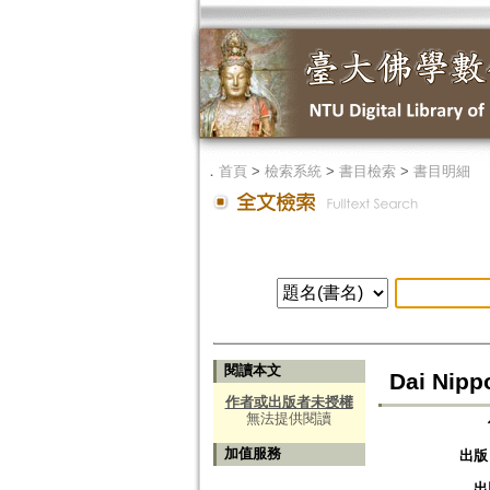
．
首頁
>
檢索系統
>
書目檢索
>
書目明細
閱讀本文
Dai Nipp
作者或出版者未授權
無法提供閱讀
加值服務
出版
出