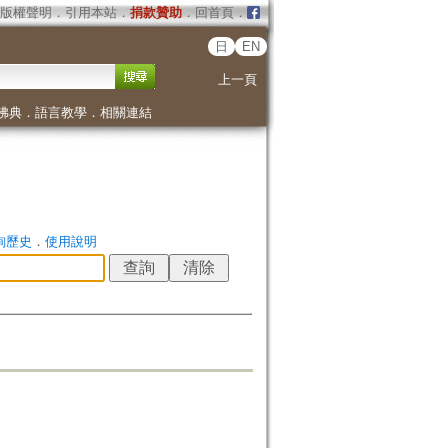
版權聲明
．
引用本站
．
捐款贊助
．
回首頁
．
日
EN
上一頁
佛典
．
語言教學
．
相關連結
詢歷史
．
使用說明