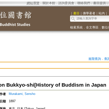
網站導覽
．
關於本館
．
諮詢委員會
．
聯絡我們
．
書目提供
．
｜
書目
｜
佛學著者
｜
站內
｜
檢索系統
．
全文專區
．
數位
進階查詢
．
查
on Bukkyo-shi[History of Buddism in Japan
Murakami, Sensho
作者
1897
日期
版地
東京, 日本 [Tokyo, Japan]