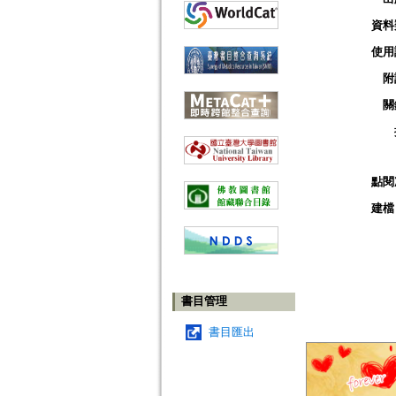
資料
使用
附
關
點閱
建檔
書目管理
書目匯出