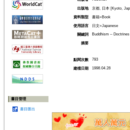
出版地
京都, 日本 [Kyoto, Jap
資料類型
書籍=Book
使用語言
日文=Japanese
Buddhism -- Doctrines
關鍵詞
摘要
793
點閱次數
1998.04.28
建檔日期
書目管理
書目匯出