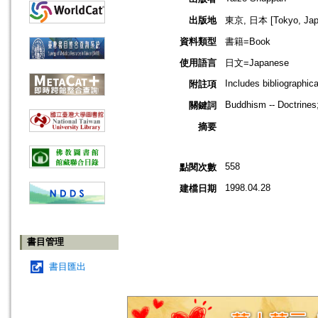
出版地
東京, 日本 [Tokyo, Jap
資料類型
書籍=Book
使用語言
日文=Japanese
Includes bibliographic
附註項
Buddhism -- Doctrines
關鍵詞
摘要
558
點閱次數
1998.04.28
建檔日期
書目管理
書目匯出