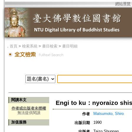
網站導覽
．
首頁
>
檢索系統
>
書目檢索
>
書目明細
閱讀本文
Engi to ku：nyoraizo shi
作者或出版者未授權
無法提供閱讀
Matsumoto, Shiro
作者
加值服務
1990
出版日期
Taizo Shuppan
出版者