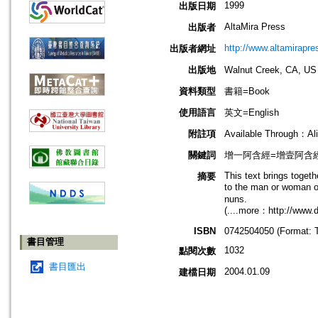
1999
出版日期
AltaMira Press
出版者
http://www.altamirapr
出版者網址
出版地
Walnut Creek, CA
資料類型
書籍=Book
使用語言
英文=English
附註項
Available Through：Ali
關鍵詞
增一阿含經=增壹阿含經=Angu
This text brings toget
摘要
to the man or woman of
nuns.
(....more：http://www.
ISBN
0742504050 (Format: T
書目管理
1032
點閱次數
書目匯出
2004.01.09
建檔日期