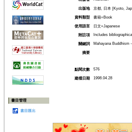
出版地
京都, 日本 [Kyoto, Jap
資料類型
書籍=Book
使用語言
日文=Japanese
Includes bibliographic
附註項
Mahayana Buddhism -- 
關鍵詞
摘要
576
點閱次數
1998.04.28
建檔日期
書目管理
書目匯出