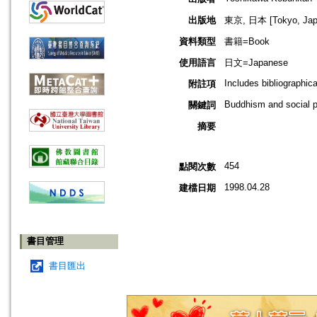
出版地
東京, 日本 [Tokyo, Jap
資料類型
書籍=Book
使用語言
日文=Japanese
Includes bibliographic
附註項
Buddhism and social p
關鍵詞
摘要
454
點閱次數
1998.04.28
建檔日期
書目管理
書目匯出