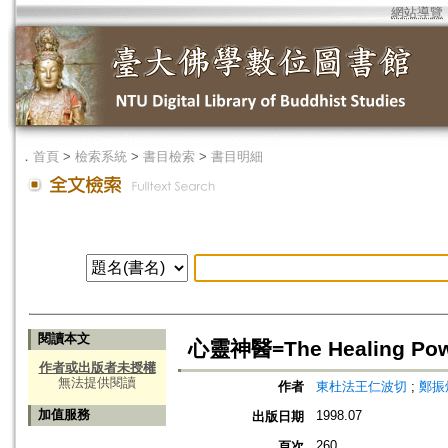
網站導覽
．
首頁
>
檢索系統
>
書目檢索
>
書目明細
閱讀本文
心靈神醫=The Healing Powe
作者或出版者未授權
無法提供閱讀
作者
東杜法王仁波切
;
鄭振
加值服務
1998.07
出版日期
260
頁次