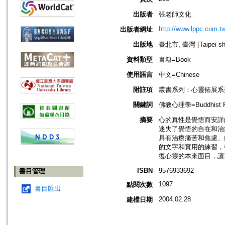
出版者
張老師文化
http://www.lppc.com.t
出版者網址
出版地
臺北市, 臺灣 [Taipei shi
資料類型
書籍=Book
使用語言
中文=Chinese
附註項
叢書系列：心靈拓展系
關鍵詞
佛教心理學=Buddhist P
摘要
心的真性是覺悟而安詳
迷失了覺悟的自在和治
具有治療痛苦和焦慮、
的文字和實用的練習，
復心靈的本來面目，讓
ISBN
9576933692
書目管理
1097
點閱次數
書目匯出
2004.02.28
建檔日期