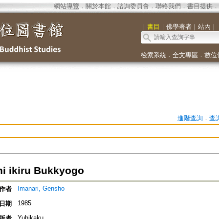
網站導覽
．
關於本館
．
諮詢委員會
．
聯絡我們
．
書目提供
．
｜
書目
｜
佛學著者
｜
站內
｜
檢索系統
．
全文專區
．
數位
進階查詢
．
查
ni ikiru Bukkyogo
Imanari, Gensho
作者
1985
日期
Yuhikaku
版者