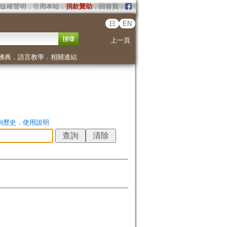
版權聲明
．
引用本站
．
捐款贊助
．
回首頁
．
日
EN
上一頁
佛典
．
語言教學
．
相關連結
詢歷史
．
使用說明