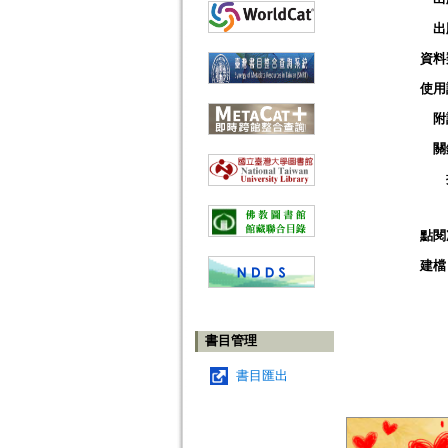
出
資料
使用
附
關
點閱
建檔
書目管理
書目匯出