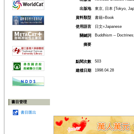
出版地
東京, 日本 [Tokyo, Jap
資料類型
書籍=Book
使用語言
日文=Japanese
Buddhism -- Doctrines
關鍵詞
摘要
503
點閱次數
1998.04.28
建檔日期
書目管理
書目匯出