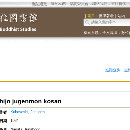
網站導覽
．
關於本館
．
諮詢委員會
．
聯絡我們
．
書目提供
．
｜
書目
｜
佛學著者
｜
站內
｜
檢索系統
．
全文專區
．
數位
進階查詢
．
查
hijo jugenmon kosan
Kobayashi, Jitsugen
作者
1984
日期
Nagata Bunshodo
版者