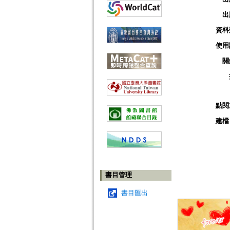
出
資料
使用
關
點閱
建檔
書目管理
書目匯出