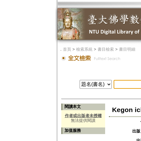
．
首頁
>
檢索系統
>
書目檢索
>
書目明細
閱讀本文
Kegon ic
作者或出版者未授權
無法提供閱讀
加值服務
出版
出