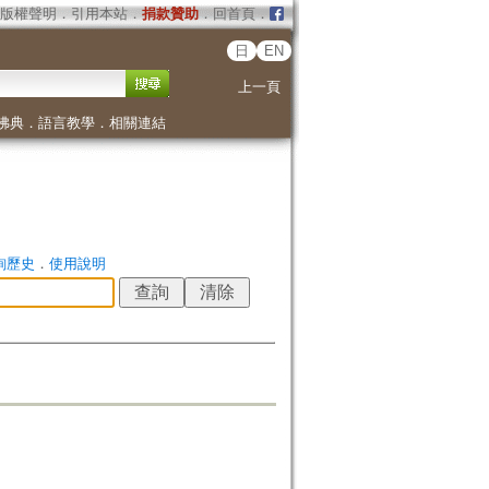
版權聲明
．
引用本站
．
捐款贊助
．
回首頁
．
日
EN
上一頁
佛典
．
語言教學
．
相關連結
詢歷史
．
使用說明