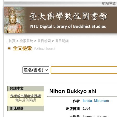
網站導覽
．
首頁
>
檢索系統
>
書目檢索
>
書目明細
閱讀本文
Nihon Bukkyo shi
作者或出版者未授權
無法提供閱讀
Ishida, Mizumaro
作者
加值服務
1984
出版日期
Iwanami Shoten
出版者