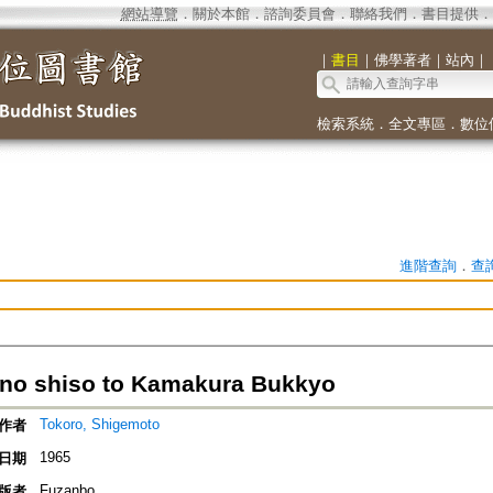
網站導覽
．
關於本館
．
諮詢委員會
．
聯絡我們
．
書目提供
．
｜
書目
｜
佛學著者
｜
站內
｜
檢索系統
．
全文專區
．
數位
進階查詢
．
查
 no shiso to Kamakura Bukkyo
Tokoro, Shigemoto
作者
1965
日期
Fuzanbo
版者