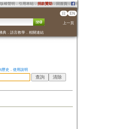
版權聲明
．
引用本站
．
捐款贊助
．
回首頁
．
日
EN
上一頁
佛典
．
語言教學
．
相關連結
詢歷史
．
使用說明