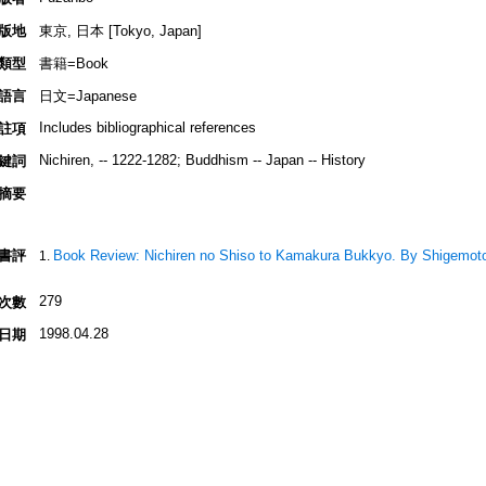
版地
東京, 日本 [Tokyo, Japan]
類型
書籍=Book
語言
日文=Japanese
Includes bibliographical references
註項
Nichiren, -- 1222-1282; Buddhism -- Japan -- History
鍵詞
摘要
書評
Book Review: Nichiren no Shiso to Kamakura Bukkyo. By Shigemoto
279
次數
1998.04.28
日期