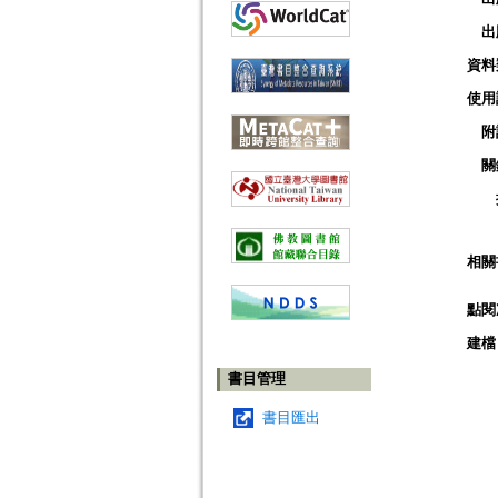
出
資料
使用
附
關
相關
點閱
建檔
書目管理
書目匯出