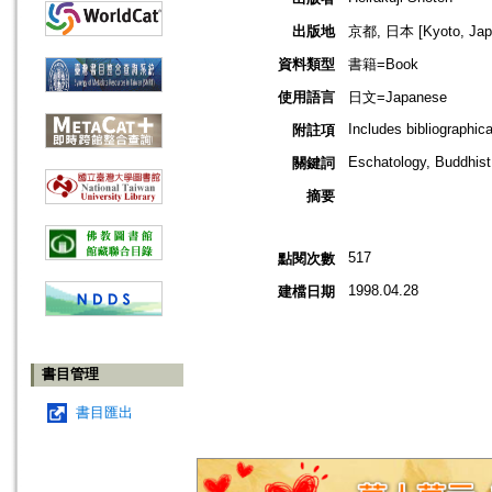
出版地
京都, 日本 [Kyoto, Jap
資料類型
書籍=Book
使用語言
日文=Japanese
Includes bibliographic
附註項
Eschatology, Buddhis
關鍵詞
摘要
517
點閱次數
1998.04.28
建檔日期
書目管理
書目匯出