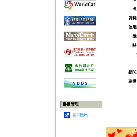
出
資料
使用
附
關
點閱
建檔
書目管理
書目匯出