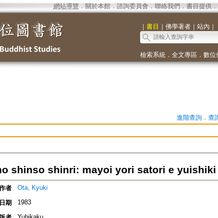
網站導覽
．
關於本館
．
諮詢委員會
．
聯絡我們
．
書目提供
．
｜
書目
｜
佛學著者
｜
站內
｜
檢索系統
．
全文專區
．
數位
進階查詢
．
查
 shinso shinri: mayoi yori satori e yuishiki
Ota, Kyuki
作者
1983
日期
Yuhikaku
版者