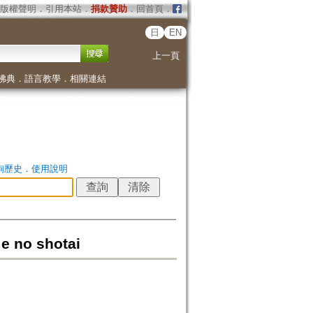
版權聲明
．
引用本站
．
捐款贊助
．
回首頁
．
日
EN
上一頁
佛典
．
語言教學
．
相關連結
詢歷史
．
使用說明
 e no shotai