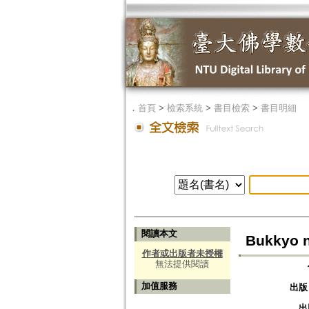
．
首頁
>
檢索系統
>
書目檢索
>
書目明細
閱讀本文
Bukkyo no
作者或出版者未授權
無法提供閱讀
加值服務
出版
出