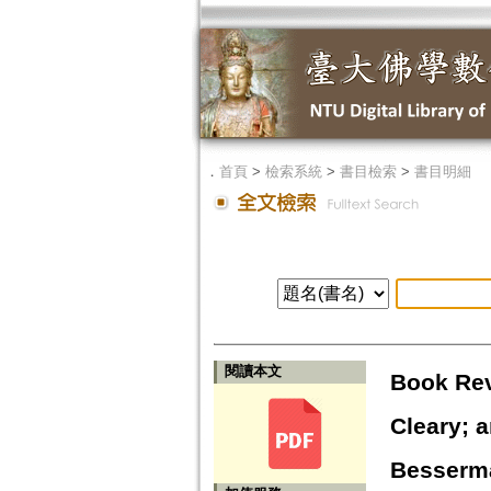
．
首頁
>
檢索系統
>
書目檢索
>
書目明細
閱讀本文
Book Rev
Cleary; 
Besserma