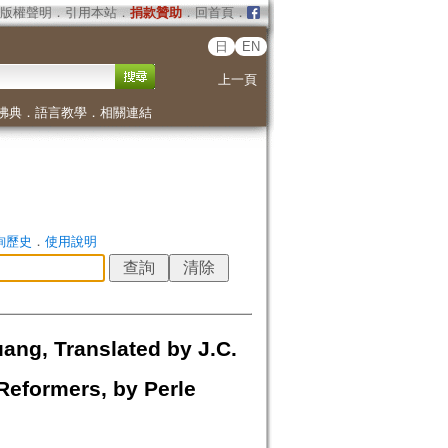
版權聲明
．
引用本站
．
捐款贊助
．
回首頁
．
日
EN
上一頁
佛典
．
語言教學
．
相關連結
詢歷史
．
使用說明
ang, Translated by J.C.
Reformers, by Perle