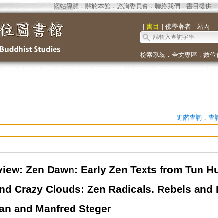
網站導覽
．
關於本館
．
諮詢委員會
．
聯絡我們
．
書目提供
．
｜
書目
｜
佛學著者
｜
站內
｜
檢索系統
．
全文專區
．
數位
進階查詢
．
查
iew: Zen Dawn: Early Zen Texts from Tun Hu
and Crazy Clouds: Zen Radicals. Rebels and 
n and Manfred Steger