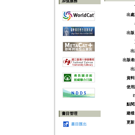
加值服務
出處
出版
出
出版者
出
資料
使用
點閱
建檔
書目管理
更新
書目匯出