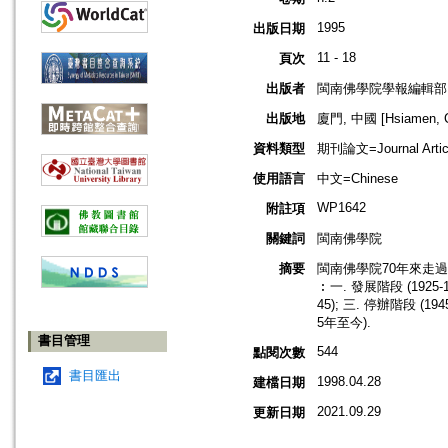
1995
出版日期
11 - 18
頁次
出版者
閩南佛學院學報編輯部
出版地
廈門, 中國 [Hsiamen, C
資料類型
期刊論文=Journal Artic
使用語言
中文=Chinese
WP1642
附註項
關鍵詞
閩南佛學院
摘要
閩南佛學院70年來走
︰一. 發展階段 (1925-1
45); 三. 停辦階段 (194
5年至今).
書目管理
544
點閱次數
書目匯出
1998.04.28
建檔日期
2021.09.29
更新日期