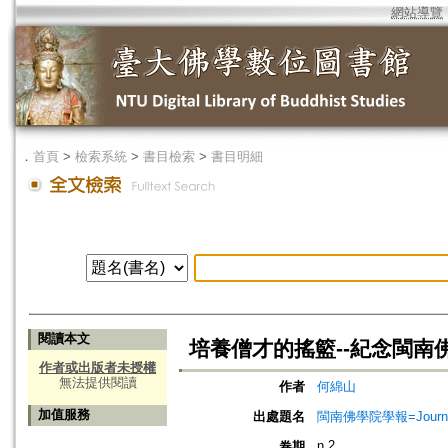
網站導覽
．
首頁
>
檢索系統
>
書目檢索
>
書目明細
閱讀本文
培養僧才的搖籃--紀念閩南
作者或出版者未授權
無法提供閱讀
作者
何綿山
加值服務
出處題名
閩南佛學院學報=Journal of
n.2
卷期