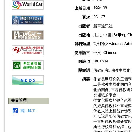
1994.08
出版日期
26 - 27
頁次
出版者
新華通訊社
出版地
北京, 中國 [Beijing, Ch
資料類型
期刊論文=Journal Artic
使用語言
中文=Chinese
WP1809
附註項
關鍵詞
佛教研究; 佛教中國化;
摘要
作者長期研究的三個問
二是佛教中國化的內容
化的關係; 三是佛教
究領域的宗旨.
書目管理
從文化層次的視角來看
的經典佛教和不重經典
書目匯出
佛教大體上相當於佛學
可以說是整個佛教文化
一書對佛教哲學研究現
典進行校釋和今譯，也