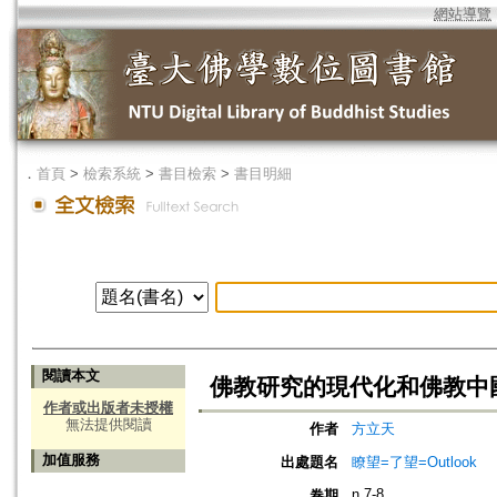
網站導覽
．
首頁
>
檢索系統
>
書目檢索
>
書目明細
閱讀本文
佛教研究的現代化和佛教中
作者或出版者未授權
無法提供閱讀
作者
方立天
加值服務
出處題名
瞭望=了望=Outlook
n.7-8
卷期