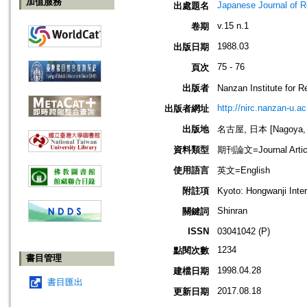
加值服務
Japanese Journal of R
出處題名
v.15 n.1
卷期
1988.03
出版日期
75 - 76
頁次
出版者
Nanzan Institute f
http://nirc.nanzan-u.ac
出版者網址
出版地
名古屋, 日本 [Nagoya, 
資料類型
期刊論文=Journal Artic
使用語言
英文=English
附註項
Kyoto: Hongwanji Inte
Shinran
關鍵詞
ISSN
03041042 (P)
1234
點閱次數
書目管理
1998.04.28
建檔日期
書目匯出
2017.08.18
更新日期