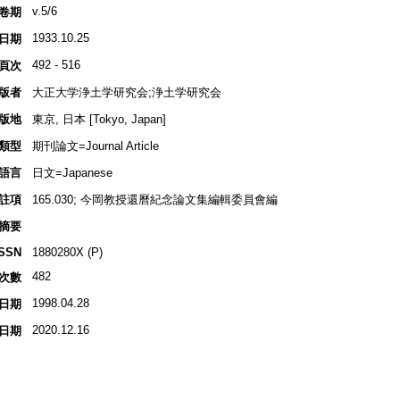
v.5/6
卷期
1933.10.25
日期
492 - 516
頁次
版者
大正大学浄土学研究会;浄土学研究会
版地
東京, 日本 [Tokyo, Japan]
類型
期刊論文=Journal Article
語言
日文=Japanese
註項
165.030; 今岡教授還曆紀念論文集編輯委員會編
摘要
ISSN
1880280X (P)
482
次數
1998.04.28
日期
2020.12.16
日期