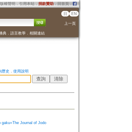
版權聲明
．
引用本站
．
捐款贊助
．
回首頁
．
日
EN
上一頁
佛典
．
語言教學
．
相關連結
詢歷史
．
使用說明
ku=The Journal of Jodo