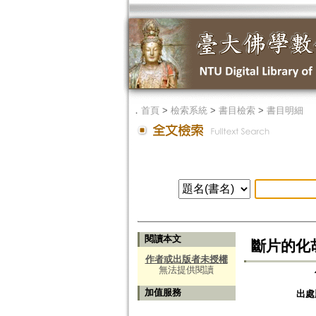
．
首頁
>
檢索系統
>
書目檢索
>
書目明細
閱讀本文
斷片的化
作者或出版者未授權
無法提供閱讀
加值服務
出處