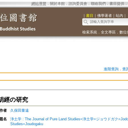
網站導覽
．
關於本館
．
諮詢委員會
．
聯絡我們
．
書目提供
．
｜
書目
｜
佛學著者
｜
站內
｜
檢索系統
．
全文專區
．
數位
進階查詢
．
查
胡經の研究
作者
久保田量遠
題名
浄土学 : The Journal of Pure Land Studies=浄土学=ジョウドガク=Jodo ga
Studies=Joudogaku