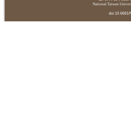
National Taiwan Universi
doi:10.6681