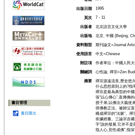
1995
出版日期
7 - 11
頁次
出版者
北京語言文化大學
出版地
北京, 中國 [Beijing, Ch
資料類型
期刊論文=Journal Artic
使用語言
中文=Chinese
附註項
作者單位：中國人民大
關鍵詞
心性論; 禪宗=Zen Budd
摘要
禪宗源遠流長,歷史悠
什么思想原則上的?指
禪宗是最為典型的中國
張“以心傳心”,直傳佛
書目管理
授子弟,以佛法大義使
得佛教正法。被師父直
書目匯出
構成禪宗的“法脈”。禪
依據經書。三論宗吉藏也
字”說的發展,它并不是
指人心,見性成佛”,指