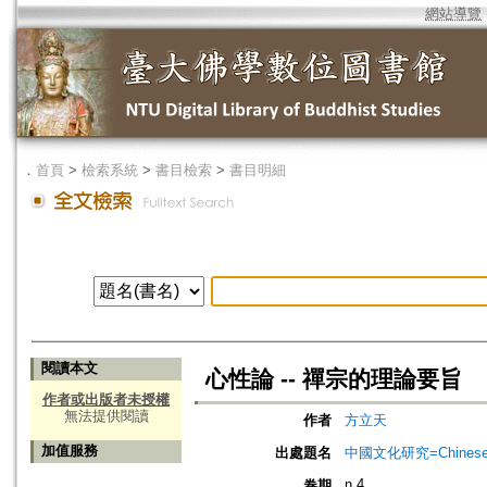
網站導覽
．
首頁
>
檢索系統
>
書目檢索
>
書目明細
閱讀本文
心性論 -- 禪宗的理論要旨
作者或出版者未授權
無法提供閱讀
作者
方立天
加值服務
出處題名
中國文化研究=Chinese Cu
n.4
卷期