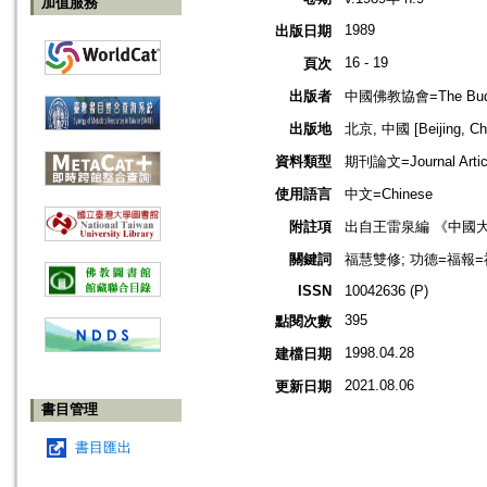
加值服務
1989
出版日期
16 - 19
頁次
出版者
中國佛教協會=The Buddhis
出版地
北京, 中國 [Beijing, Ch
資料類型
期刊論文=Journal Artic
使用語言
中文=Chinese
附註項
出自王雷泉編 《中國
關鍵詞
福慧雙修; 功德=福報=福田
ISSN
10042636 (P)
395
點閱次數
1998.04.28
建檔日期
2021.08.06
更新日期
書目管理
書目匯出