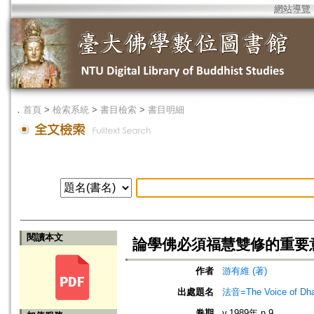
網站導覽
．
首頁
>
檢索系統
>
書目檢索
>
書目明細
閱讀本文
論學佛必須福慧雙修的重要
作者
游有維 (著)
出處題名
法音=The Voice of Dh
卷期
v.1989年 n.9