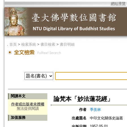
網站導覽
．
首頁
>
檢索系統
>
書目檢索
>
書目明細
閱讀本文
論梵本「妙法蓮花經」
作者或出版者未授權
無法提供閱讀
作者
季羨林
加值服務
出處題名
中印文化關係史論叢
1957.05.01
出版日期